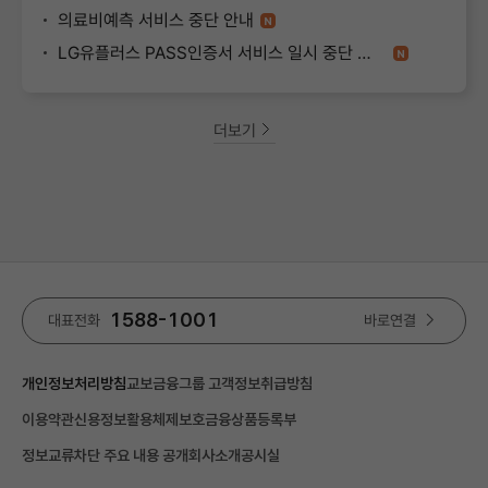
의료비예측 서비스 중단 안내
LG유플러스 PASS인증서 서비스 일시 중단 안내
공
더보기
지
사
항
1588-1001
바로연결
대표전화
개인정보처리방침
교보금융그룹 고객정보취급방침
이용약관
신용정보활용체제
보호금융상품등록부
정보교류차단 주요 내용 공개
회사소개
공시실