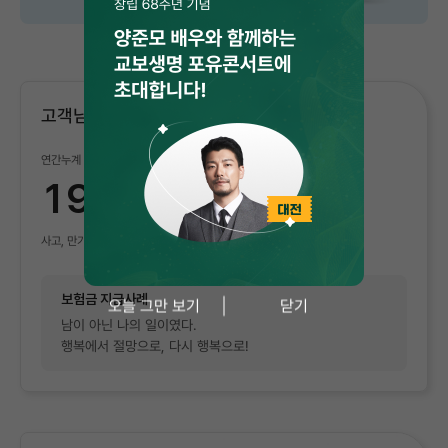
고객님의 신뢰에 대한 교보생명의 약속
연간누계
19,192
억원
사고, 만기보험금 및 연금합계액(2026.05월말 기준)
보험금 지급사례
오늘 그만 보기
닫기
남이 아닌 나의 일이였다.
행복에서 절망으로, 다시 행복으로!