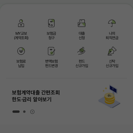
MY교보
보험금
대출
나의
(계약조회)
청구
신청
퇴직연금
보험료
변액보험
펀드
신탁
납입
펀드변경
신규가입
신규가입
보험계약대출 간편조회
한도·금리 알아보기
정지