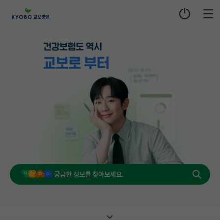
로그인
검
색
하
기