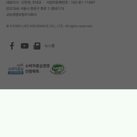
대표이사 : 신창재, 조대규
사업자등록번호 : 102-81-11097
(03154) 서울시 종로구 종로 1 (종로1가)
교보생명보험주식회사
© KYOBO LIFE INSURANCE CO., LTD. All rights reserved.
페
유
뉴스룸
이
튜
스
브
북
웹접근성 인증
소비자중심경영 인증획득