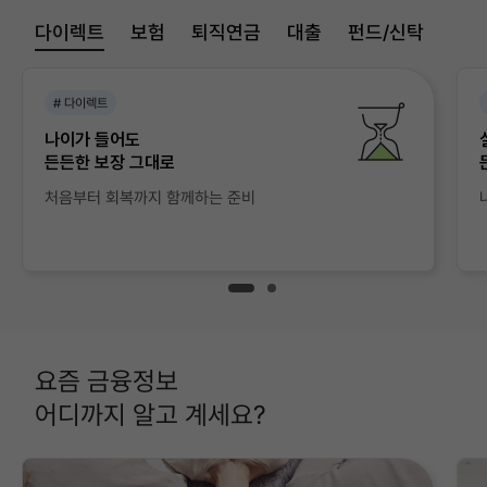
다이렉트
보험
퇴직연금
대출
펀드/신탁
다
이
# 다이렉트
렉
나이가 들어도
트
든든한 보장 그대로
탭
내
처음부터 회복까지 함께하는 준비
용
시
작
요즘 금융정보
어디까지 알고 계세요?