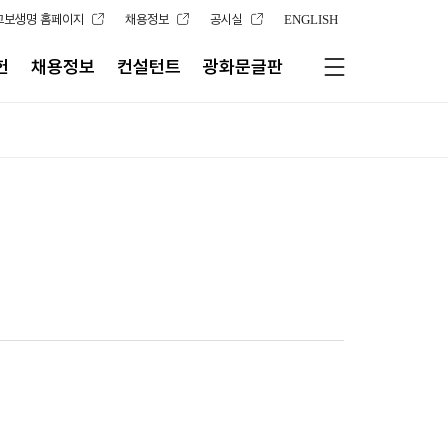
교보생명 홈페이지
채용정보
공시실
ENGLISH
헌
채용정보
컨설턴트
광화문글판