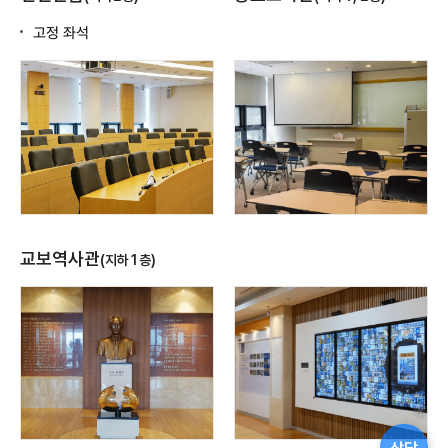
고정 좌석
교보역사관
(지하1층)
퀵
메