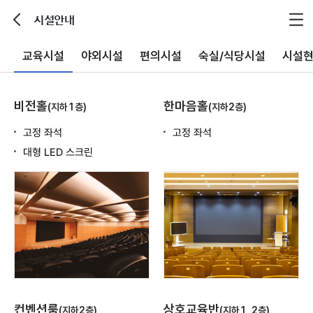
시설안내
뒤로가기
교육시설
야외시설
편의시설
숙실/식당시설
시설
비전홀
한마음홀
(지하1층)
(지하2층)
고정 좌석
고정 좌석
대형 LED 스크린
컨벤션룸
상호교육반
(지하2층)
(지하1, 2층)