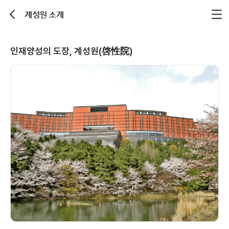
계성원 소개
뒤로가기
인재양성의 도장, 계성원(啓性院)