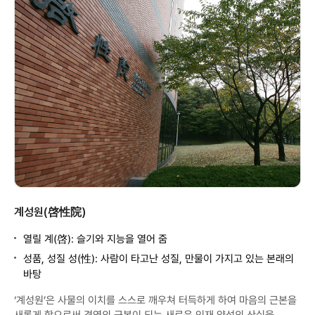
계성원(啓性院)
열릴 계(啓): 슬기와 지능을 열어 줌
성품, 성질 성(性): 사람이 타고난 성질, 만물이 가지고 있는 본래의
바탕
‘계성원’은 사물의 이치를 스스로 깨우쳐 터득하게 하여 마음의 근본을