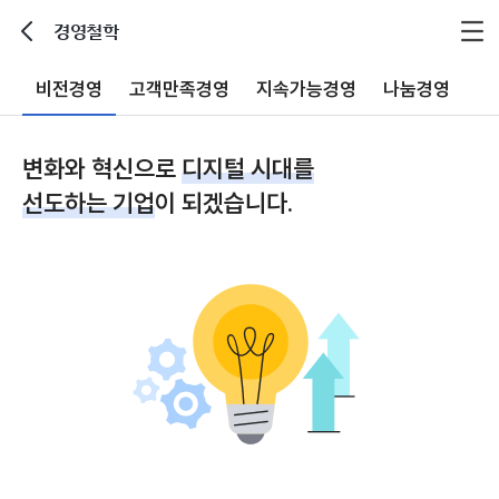
경영철학
뒤로가기
비전경영
고객만족경영
지속가능경영
나눔경영
변화와 혁신으로
디지털 시대를
선도하는 기업
이 되겠습니다.