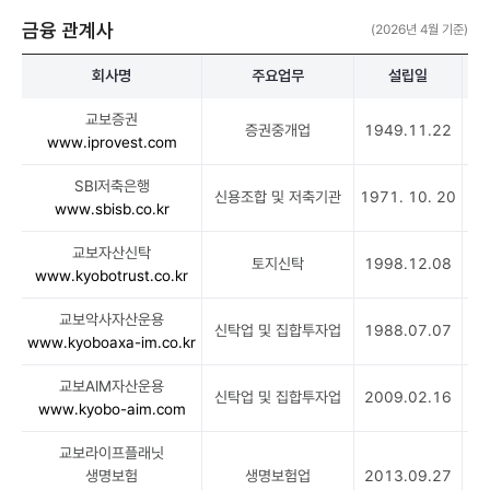
권
금융 관계사
(2026년 4월 기준)
:
8
회사명
주요업무
설립일
4
.
교보증권
증권중개업
1949.11.22
5
7
www.iprovest.com
%
교
SBI저축은행
신용조합 및 저축기관
1971. 10. 20
15
보
www.sbisb.co.kr
자
산
교보자산신탁
토지신탁
1998.12.08
신
www.kyobotrust.co.kr
탁
교보악사자산운용
:
신탁업 및 집합투자업
1988.07.07
www.kyoboaxa-im.co.kr
1
0
교보AIM자산운용
0
신탁업 및 집합투자업
2009.02.16
www.kyobo-aim.com
%
교
교보라이프플래닛
보
생명보험
생명보험업
2013.09.27
3
악