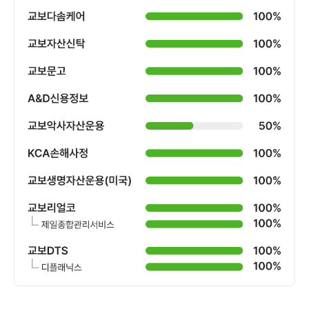
교
보
증