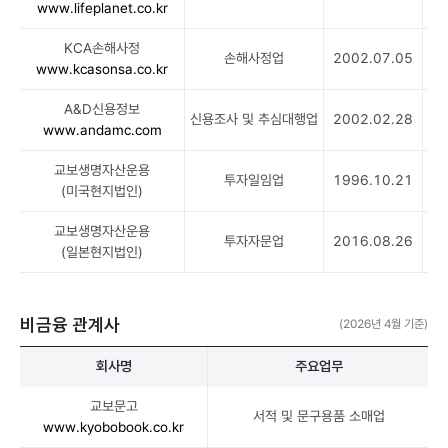
www.lifeplanet.co.kr
사
자
KCA손해사정
산
손해사정업
2002.07.05
www.kcasonsa.co.kr
운
용
A&D신용정보
:
신용조사 및 추심대행업
2002.02.28
www.andamc.com
5
0
교보생명자산운용
투자일임업
1996.10.21
%
(미국현지법인)
교
보
교보생명자산운용
투자자문업
2016.08.26
문
(일본현지법인)
고
:
1
비금융 관계사
(2026년 4월 기준)
0
0
회사명
주요업무
%
K
교보문고
C
서적 및 문구용품 소매업
1
www.kyobobook.co.kr
A