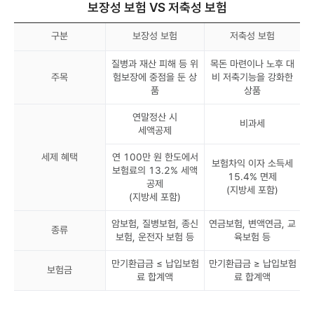
보장성 보험 VS 저축성 보험
구분
보장성 보험
저축성 보험
질병과 재산 피해 등 위
목돈 마련이나 노후 대
주목
험보장에 중점을 둔 상
비 저축기능을 강화한
품
상품
연말정산 시
비과세
세액공제
세제 혜택
연 100만 원 한도에서
보험차익 이자 소득세
보험료의 13.2% 세액
15.4% 면제
공제
(지방세 포함)
(지방세 포함)
암보험, 질병보험, 종신
연금보험, 변액연금, 교
종류
보험, 운전자 보험 등
육보험 등
만기환급금 ≤ 납입보험
만기환급금 ≥ 납입보험
보험금
료 합계액
료 합계액