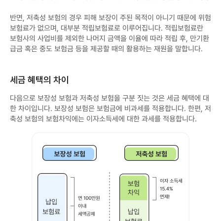
순
보
반면, 저축성 보험의 경우 피해 보장이 주된 목적이 아니기 때문에 위험
험
료
보험료가 없으며, 대부분 적립보험료로 이루어집니다. 적립보험료란
:
보험사의 사업비를 제외한 나머지 금액을 이율에 따라 적립 후, 만기환
보
험
급금 혹은 중도 보험금 등을 제공할 때의 활용하는 재원을 말합니다.
에
가
입
하
세금 혜택의 차이
여
받
을
다음으로 보장성 보험과 저축성 보험을 구분 짓는 것은 세금 혜택에 대
수
한 차이입니다. 보장성 보험은 보험금에 비과세를 적용합니다. 한편, 저
있
는
축성 보험의 보험차익에는 이자소득세에 대한 과세를 적용합니다.
보
보
장
장
비
성
용
보
저
험
축
납
보
입
험
보
료
험
:
료
만
:
기
연
환
1
급
0
금