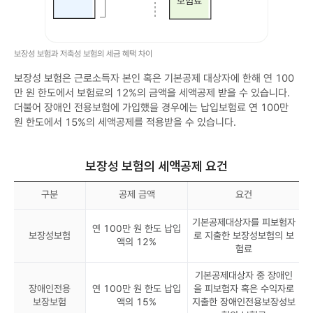
0
,
만
해
원
약
이
환
내
급
보장성 보험과 저축성 보험의 세금 혜택 차이
세
금
액
등
공
의
보장성 보험은 근로소득자 본인 혹은 기본공제 대상자에 한해 연 100
제
재
만 원 한도에서 보험료의 12%의 금액을 세액공제 받을 수 있습니다.
저
원
축
이
더불어 장애인 전용보험에 가입했을 경우에는 납입보험료 연 100만
성
되
원 한도에서 15%의 세액공제를 적용받을 수 있습니다.
보
는
험
보
보
험
험
료
차
위
보장성 보험의 세액공제 요건
익
험
:
보
이
험
구분
공제 금액
요건
자
료
소
:
득
사
기본공제대상자를 피보험자
연 100만 원 한도 납입
세
망
보장성보험
로 지출한 보장성보험의 보
1
보
액의 12%
험료
5
험
.
금
4
,
기본공제대상자 중 장애인
%
장
장애인전용
연 100만 원 한도 납입
을 피보험자 혹은 수익자로
면
해
제
급
보장보험
액의 15%
지출한 장애인전용보장성보
!
여