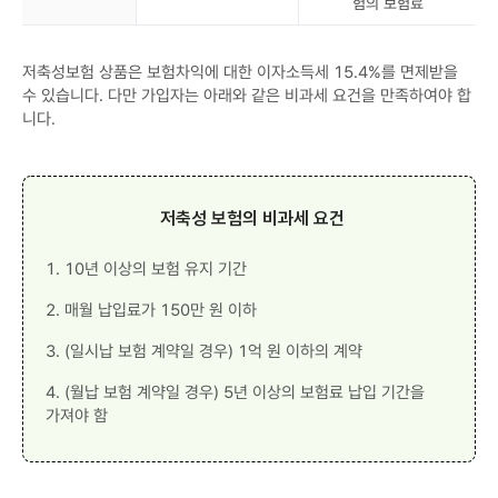
험의 보험료
납
금
입
등
보
의
험
재
저축성보험 상품은 보험차익에 대한 이자소득세 15.4%를 면제받을
료
원
이
수 있습니다. 다만 가입자는 아래와 같은 비과세 요건을 만족하여야 합
되
니다.
는
보
험
료
저축성 보험의 비과세 요건
1. 10년 이상의 보험 유지 기간
2. 매월 납입료가 150만 원 이하
3. (일시납 보험 계약일 경우) 1억 원 이하의 계약
4. (월납 보험 계약일 경우) 5년 이상의 보험료 납입 기간을
가져야 함