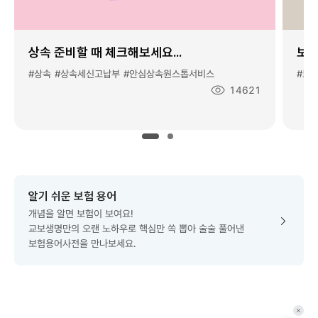
상속 준비할 때 체크해보세요...
보험
#상속
#상속세신고납부
#안심상속원스톱서비스
#보
조
14621
회
수
:
알기 쉬운 보험 용어
개념을 알면 보험이 보여요!
교보생명만의 오랜 노하우로 핵심만 쏙 뽑아 술술 풀어낸
보험용어사전을 만나보세요.
퀵