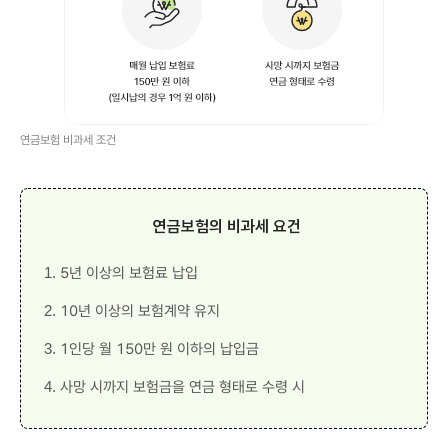
납
입
1
0
년
이
상
보
험
계
연금보험 비과세 조건
약
유
지
매
월
납
연금보험의 비과세 요건
입
보
험
료
1. 5년 이상의 보험료 납입
1
5
2. 10년 이상의 보험계약 유지
0
만
원
3. 1인당 월 150만 원 이하의 납입금
이
하
(
4. 사망 시까지 보험금을 연금 형태로 수령 시
일
시
납
의