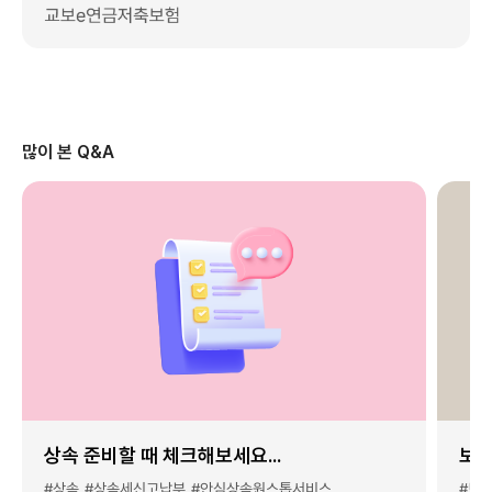
많이 본 Q&A
상속 준비할 때 체크해보세요...
보험
#상속
#상속세신고납부
#안심상속원스톱서비스
#보