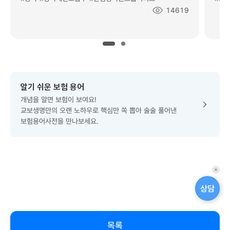
조
14619
회
수
:
알기 쉬운 보험 용어
개념을 알면 보험이 보여요!
교보생명만의 오랜 노하우로 핵심만 쏙 뽑아 술술 풀어낸
보험용어사전을 만나보세요.
퀵
메
상담
뉴
닫
기
목록