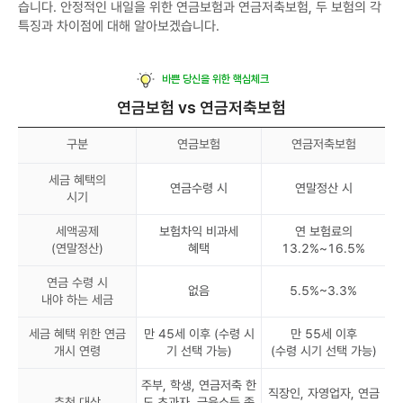
습니다. 안정적인 내일을 위한 연금보험과 연금저축보험, 두 보험의 각
특징과 차이점에 대해 알아보겠습니다.
바쁜 당신을 위한 핵심체크
연금보험 vs 연금저축보험
구분
연금보험
연금저축보험
세금 혜택의
연금수령 시
연말정산 시
시기
세액공제
보험차익 비과세
연 보험료의
(연말정산)
혜택
13.2%~16.5%
연금 수령 시
없음
5.5%~3.3%
내야 하는 세금
세금 혜택 위한 연금
만 45세 이후 (수령 시
만 55세 이후
개시 연령
기 선택 가능)
(수령 시기 선택 가능)
주부, 학생, 연금저축 한
직장인, 자영업자, 연금
추천 대상
도 초과자, 금융소득 종