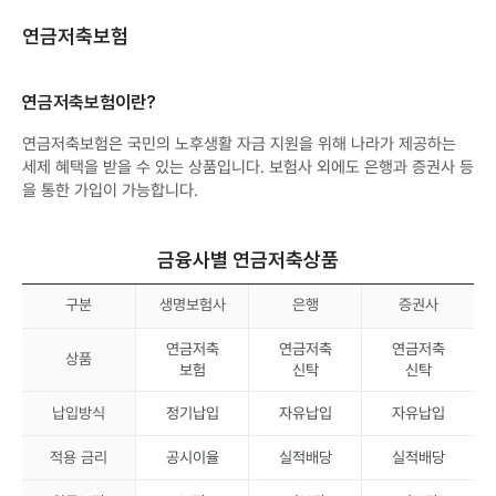
경
우
연금저축보험
1
억
원
이
하
연금저축보험이란?
)
사
연금저축보험은 국민의 노후생활 자금 지원을 위해 나라가 제공하는
망
시
세제 혜택을 받을 수 있는 상품입니다. 보험사 외에도 은행과 증권사 등
까
을 통한 가입이 가능합니다.
지
보
험
금
연
금융사별 연금저축상품
금
형
태
구분
생명보험사
은행
증권사
로
수
령
연금저축
연금저축
연금저축
상품
보험
신탁
신탁
납입방식
정기납입
자유납입
자유납입
적용 금리
공시이율
실적배당
실적배당