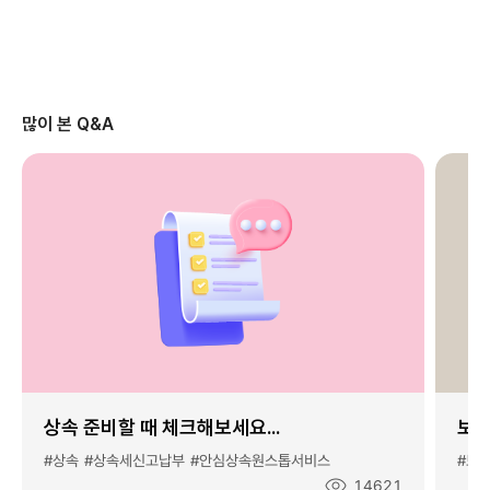
1
0
0
%
활
많이 본 Q&A
용
법
#
1
-
사
무
실
과
장
:
부
장
상속 준비할 때 체크해보세요...
보험
님
?
#상속
#상속세신고납부
#안심상속원스톱서비스
#보
요
조
14621