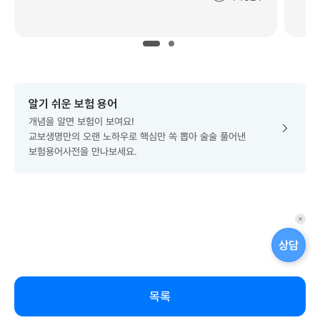
즘
회
안
수
색
:
이
안
좋
으
알기 쉬운 보험 용어
신
개념을 알면 보험이 보여요!
데
교보생명만의 오랜 노하우로 핵심만 쏙 뽑아 술술 풀어낸
,
보험용어사전을 만나보세요.
무
슨
고
민
있
퀵
으
메
상담
세
뉴
요
닫
?
기
#
목록
2
-