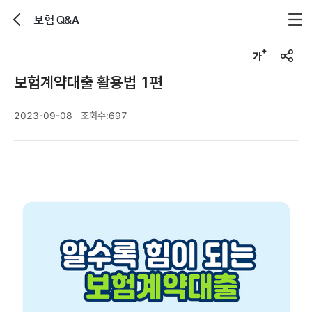
보험 Q&A
뒤로가기
글자크기 조정하기
공유하기
보험계약대출 활용법 1편
2023-09-08
조회수:
697