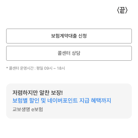
알
수
록
보험계약대출 신청
힘
이
되
콜센터 상담
는
보
* 콜센터 운영시간 : 평일 09시 ~ 18시
험
계
약
대
출
보
험
계
약
대
출