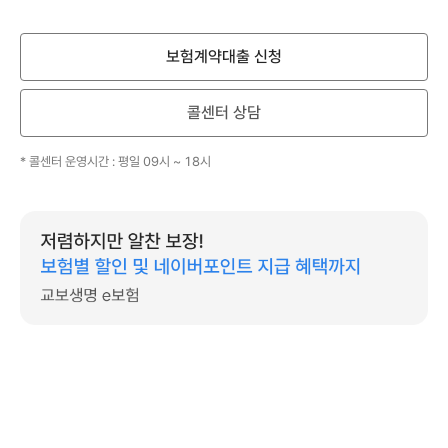
알
수
록
보험계약대출 신청
힘
이
되
콜센터 상담
는
보
* 콜센터 운영시간 : 평일 09시 ~ 18시
험
계
약
대
출
보
험
계
약
대
출
1
0
0