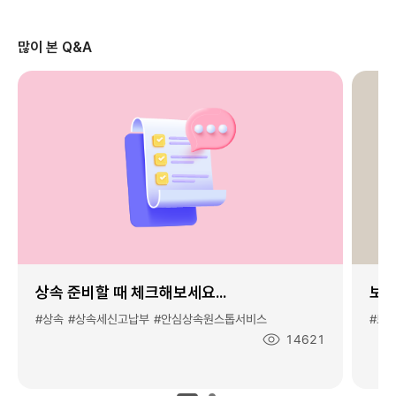
%
활
많이 본 Q&A
용
법
#
1
-
집
여
성
:
카
드
결
재
상속 준비할 때 체크해보세요...
보험
일
이
#상속
#상속세신고납부
#안심상속원스톱서비스
#보
얼
조
14621
마
회
안
수
남
: