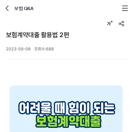
보험 Q&A
뒤로가기
글자크기 조정하기
공유하기
보험계약대출 활용법 2편
2023-09-08
조회수:
688