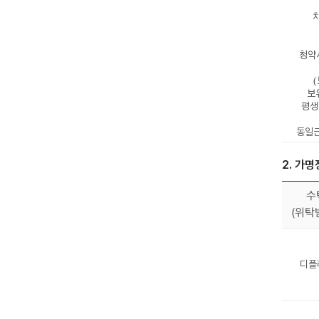
차
청약
보
평생
동일근
2. 가
수
(위탁
디플