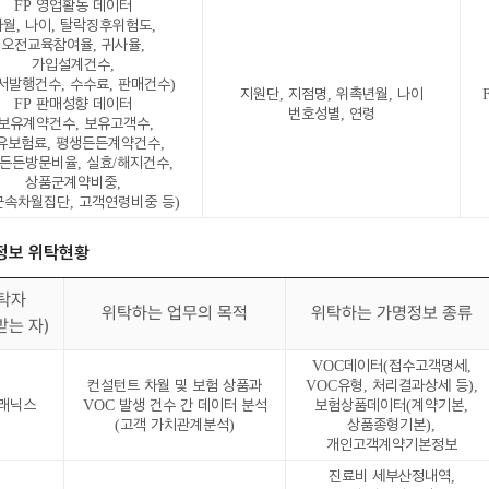
FP 영업활동 데이터
월, 나이, 탈락징후위험도,
오전교육참여율, 귀사율,
가입설계건수,
서발행건수, 수수료, 판매건수)
지원단, 지점명, 위촉년월, 나이
FP 판매성향 데이터
번호성별, 연령
(보유계약건수, 보유고객수,
유보험료, 평생든든계약건수,
든든방문비율, 실효/해지건수,
상품군계약비중,
속차월집단, 고객연령비중 등)
명정보 위탁현황
탁자
위탁하는 업무의 목적
위탁하는 가명정보 종류
받는 자)
VOC데이터(접수고객명세,
컨설턴트 차월 및 보험 상품과
VOC유형, 처리결과상세 등),
래닉스
VOC 발생 건수 간 데이터 분석
보험상품데이터(계약기본,
(고객 가치관계분석)
상품종형기본),
개인고객계약기본정보
진료비 세부산정내역,