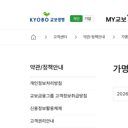
MY교보
개인
기업
고객센터
약관/정책안내
가명
가명
약관/정책안내
개인정보처리방침
2026
교보금융그룹 고객정보취급방침
신용정보활용체제
고객권리안내