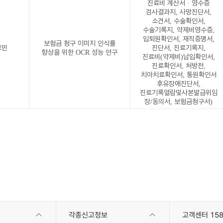
진료비 계산서 · 영수증
검사결과지, 사망진단서,
소견서, 수술확인서,
수술기록지, 약제비영수증,
입퇴원확인서, 재직증명서,
보험금 청구 이미지 인식률
로민
진단서, 진료기록지,
향상을 위한 OCR 성능 연구
진료비(약제비)납입확인서,
진료확인서, 처방전,
치아치료확인서, 통원확인서
후유장애진단서,
진료기록열람및사본발급위임
장/동의서, 보험금청구서)
각종신고정보
고객센터 158