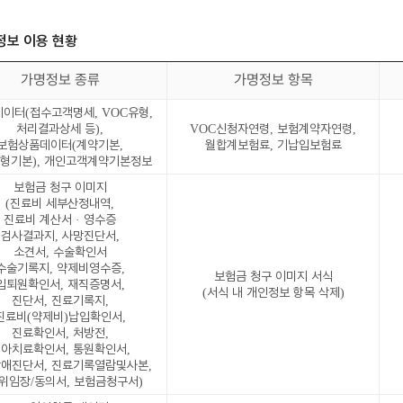
명정보 이용 현황
가명정보 종류
가명정보 항목
데이터(접수고객명세, VOC유형,
처리결과상세 등),
VOC신청자연령, 보험계약자연령,
보험상품데이터(계약기본,
월합계보험료, 기납입보험료
형기본), 개인고객계약기본정보
보험금 청구 이미지
(진료비 세부산정내역,
진료비 계산서 · 영수증
검사결과지, 사망진단서,
소견서, 수술확인서
수술기록지, 약제비영수증,
보험금 청구 이미지 서식
입퇴원확인서, 재직증명서,
(서식 내 개인정보 항목 삭제)
진단서, 진료기록지,
진료비(약제비)납입확인서,
진료확인서, 처방전,
아치료확인서, 통원확인서,
애진단서, 진료기록열람및사본,
위임장/동의서, 보험금청구서)