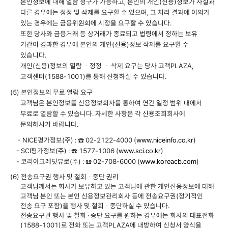
본인정보에 대해 열람 청구가 가능하고, 본인의 개인(신용)정보가 사실과
다른 경우에는 정정 및 삭제를 요구할 수 있으며, 그 처리 결과에 이의가
있는 경우에는 금융위원회에 시정을 요구할 수 있습니다.
또한 당사와 금융거래 등 상거래가 종료되고 법령에서 정하는 보유
기간이 경과한 경우에 본인의 개인(신용)정보 삭제를 요구할 수
있습니다.
개인(신용)정보의 열람 ㆍ정정 ㆍ 삭제 요구는 당사 고객PLAZA,
고객센터(1588-1001)를 통해 신청하실 수 있습니다.
(5) 본인정보의 무료 열람 요구
고객님은 본인정보를 신용정보회사를 통하여 연간 일정 범위 내에서
무료로 열람할 수 있습니다. 자세한 사항은 각 신용조회회사에
문의하시기 바랍니다.
- NICE평가정보(주) : ☎ 02-2122-4000 (
www.niceinfo.co.kr
)
- SCI평가정보(주) : ☎ 1577-1006 (
www.sci.co.kr
)
- 코리아크레딧뷰로(주) : ☎ 02-708-6000 (
www.koreacb.com
)
(6) 전송요구권 행사 및 철회ㆍ중단 권리
고객님께서는 회사가 보유하고 있는 고객님에 관한 개인신용정보에 대해
고객님 본인 또는 본인 신용정보관리회사 등에 전송요구권(정기적인
전송 요구 포함)을 행사 및 철회ㆍ중단하실 수 있습니다.
전송요구권 행사 및 철회 · 중단 요구를 원하는 경우에는 회사의 대표전화
(1588-1001)로 전화 또는 고객PLAZA에 내방하여 신청서 양식을