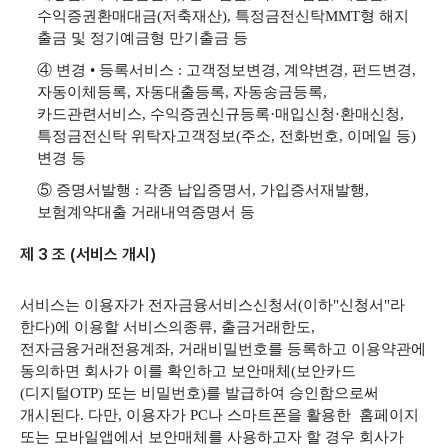
수익증권환매대금(저축재산), 특정금전신탁MMT형 해지
출금 및 정기예금형 만기출금 등
④ 변경 • 등록서비스 : 고객정보변경, 계약변경, 펀드변경,
자동이체등록, 자동대출등록, 자동송금등록,
카드관련서비스, 수익증권신규등록·매입신청·환매신청,
특정금전신탁 위탁자고객정보(주소, 전화번호, 이메일 등)
변경 등
⑤ 증명서발행 : 각종 납입증명서, 가입증서재발행,
보험계약대출 거래내역증명서 등
제 3 조 (서비스 개시)
서비스는 이용자가 전자금융서비스신청서(이하"신청서"라
한다)에
이용할 서비스의종류, 출금거래한도,
전자금융거래전용계좌,
거래비밀번호를 등록하고 이용약관에
동의하면 회사가 이를 확인하고 보안매체(보안카드
(디지털OTP) 또는 비밀번호)를 발급하여 승인함으로써
개시된다. 다만, 이용자가 PC나 스마트폰을 활용한
홈페이지
또는 모바일앱에서 보안매체를 사용하고자 할 경우 회사가