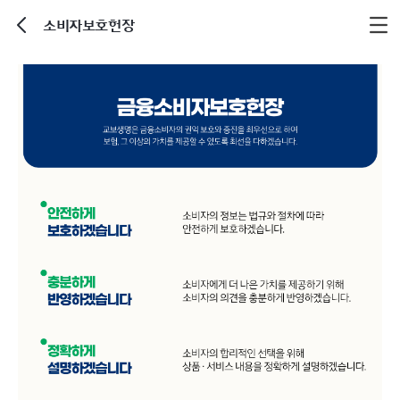
소비자보호헌장
뒤로가기
고
객
중
심
업
무
수
행
을
위
해
소