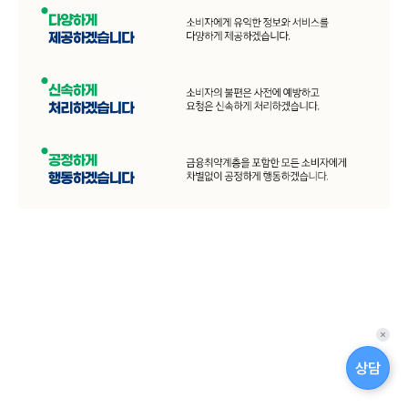
비
자
보
호
체
계
를
갖
추
었
습
니
다
퀵
.
메
상담
뉴
닫
교