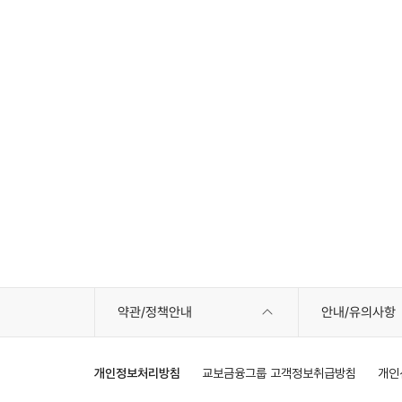
분
석
제
도
/
기
준
개
선
프
로
세
스
개
선
교
육
약관/정책안내
안내/유의사항
실
행
개
개인정보처리방침
교보금융그룹 고객정보취급방침
개인
선
사