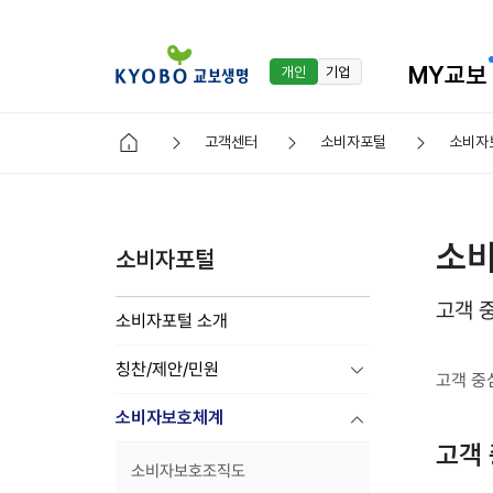
MY교보
개인
기업
고객센터
소비자포털
소비자
V
O
C
소
접
소비자포털
수
방
고객 
소비자포털 소개
문
,
칭찬/제안/민원
전
고객 중
화
소비자보호체계
,
P
고객
C
소비자보호조직도
웹