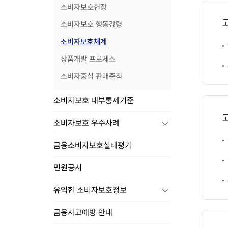
소비자보호헌장
,
모
소비자보호 행동강령
바
일
소비자보호체계
,
상품개발 프로세스
우
편
소비자중심 판매준칙
V
O
소비자보호 내부통제기준
C
시
소비자보호 우수사례
스
템
금융소비자보호실태평가
등
록
민원공시
소
비
자
유익한 소비자보호정보
보
호
금융사고예방 안내
센