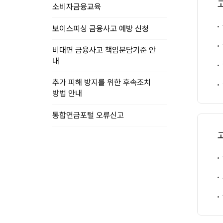
터
소비자금융교육
분
석
보이스피싱 금융사고 예방 신청
개
선
비대면 금융사고 책임분담기준 안
피
내
드
백
추가 피해 방지를 위한 후속조치
협
방법 안내
의
체
통합연금포털 오류신고
부
처
소
비
자
보
호
실
산
하