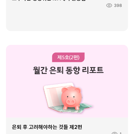
조
398
회
수
:
은퇴 후 고려해야하는 것들 제2편
조
1