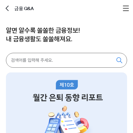
금융 Q&A
뒤로가기
알면 알수록 쏠쏠한 금융정보!
내 금융생활도 쏠쏠해져요.
검
색
어