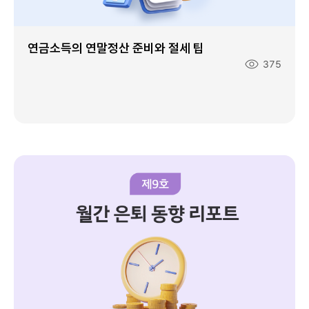
연금소득의 연말정산 준비와 절세 팁
조
375
회
수
: