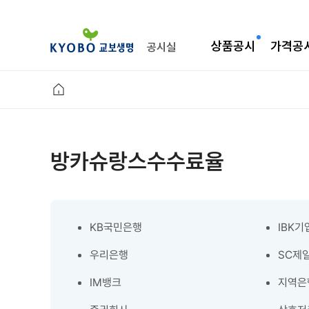
상품공시
가격공
공시실
방카슈랑스수수료율
KB국민은행
IBK
우리은행
SC제
IM뱅크
지역은