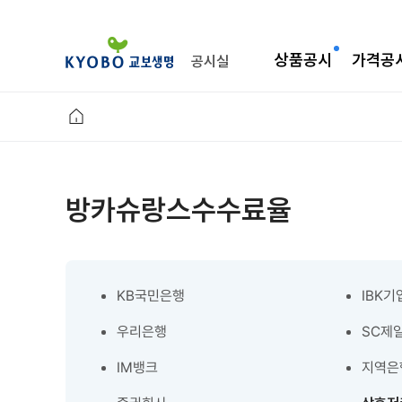
상품공시
가격공
공시실
방카슈랑스수수료율
KB국민은행
IBK
우리은행
SC제
IM뱅크
지역은