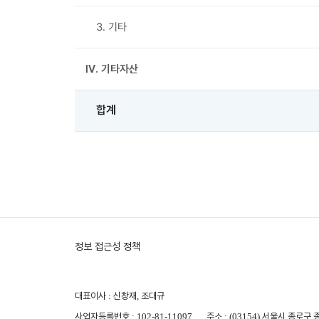
3. 기타
Ⅳ. 기타자산
합계
정보 접근성 정책
대표이사 : 신창재, 조대규
사업자등록번호 : 102-81-11097
주소 : (03154) 서울시 종로