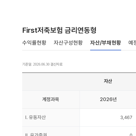
First저축보험 금리연동형
수익률현황
자산구성현황
자산/부채현황
예
기준일: 2026.06.30 결산자료
자산
계정과목
2026년
I. 유동자산
3,467
II. 유가증권
0