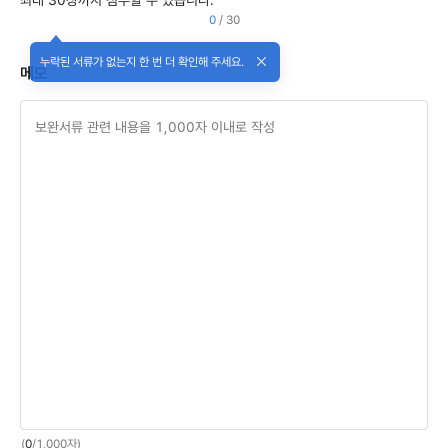
최대 30장까지 첨부할 수 있습니다.
0
30
누락된 서류가 없는지 한 번 더 확인해 주세요.
말풍선닫기
메모
(
0
/
1,000
자)