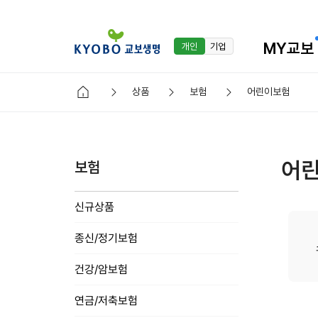
MY교보
개인
기업
상품
보험
어린이보험
어
보험
신규상품
종신/정기보험
건강/암보험
연금/저축보험