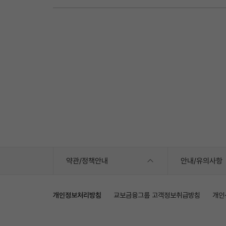
약관/정책안내
안내/유의사항
개인정보처리방침
교보금융그룹 고객정보취급방침
개인