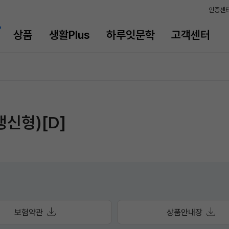
인증센
상품
생활Plus
하루잇문학
고객센터
신형)[D]
보험약관
상품안내장