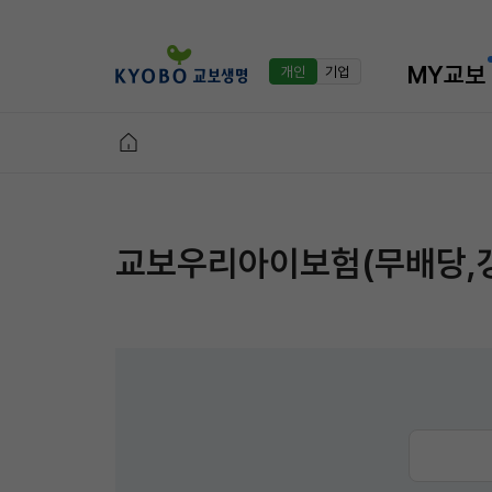
MY교보
개인
기업
교보우리아이보험(무배당,갱