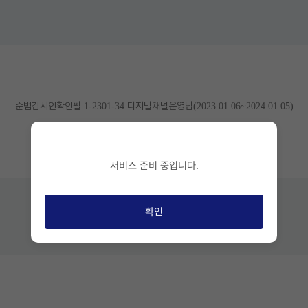
준법감시인확인필 1-2301-34 디지털채널운영팀(2023.01.06~2024.01.05)
서비스 준비 중입니다.
확인
안내문