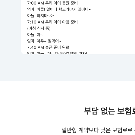
7:00 AM 우리 아이 등원 준비
엄마: 아들! 일어나 학교가야지 일어나~
아들: 하지마~아
7:10 AM 우리 아이 아침 준비
(아침 식사 중)
아들: 아~
엄마: 아우~ 잘먹어~
7:40 AM 출근 준비 완료
엄마: 아들, 준비 다 했어? 빨리 가자!
8:00 AM 우리 아이 등원
아들: 안녕~
엄마: 안녕~
무사히 지켜낸 하루의 시작
8:50 AM 회사 출근
엄마: (직장 동료와 인사를 한다) 좋은 아침~
9:00 AM 업무 시작
성실히 지킨 나의 자리
부담 없는 보험
9:00 PM 업무 종료
10:00 PM 퇴근 후 집
오늘도 지켜낸 소중한 가족
일반형 계약보다 낮은 보험료로
근데... 나는 누가 지켜주지?