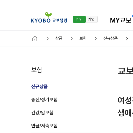
MY교보
개인
기업
상품
보험
신규상품
교보
보험
신규상품
여성
종신/정기보험
생애
건강/암보험
연금/저축보험