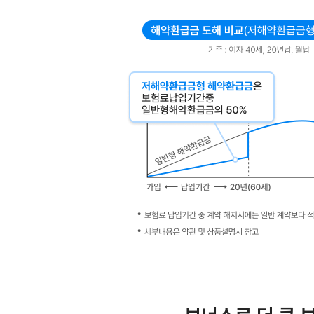
20년 후, 암·뇌·심장 진단보험금이 두 배 되는
교보 더블업 여성건강보험(무배당)
KYOBO 교보생명
암보장개시일은 보험계약일로부터 그날을 포함하여 90일이 되는 
가입시 알아두실 사항
교보생명은 해당 상품에 대해 충분히 설명할 의무가 있으며 가입자
설명을 받으시기 바랍니다.
암보장개시일은 보험계약일로부터 그 날을 포함하여 90일이 되는 
다만 부활(효력회복)계약의 경우 부활(효력회복)일로부터 부활(효
날의 다음날입니다.
이 보험계약은 예금자보호법에 따라 해약환급금(또는 만기 시 보험
1인당 "1억원까지"(본 보험회사의 여타 보호상품과 합산)보호됩니
보호상품의 사고보험금을 합산한 금액인 1인당 "1억원까지" 보호
다만, 보험계약자 및 보험료납부자가 법인인 보험계약의 경우에는 
기존 계약을 해지하고 신계약을 체결할 때에는 보험인수가 거절되거
보장내용이 달라질 수 있습니다.
보험계약 체결 전에 상품설명서와 약관을 읽어보시기 바랍니다.
준법감시인확인필 1-2509-18 상품마케팅팀(2025.09.09~2
제 2025-06254호(2025.09.16~2026.09.15)