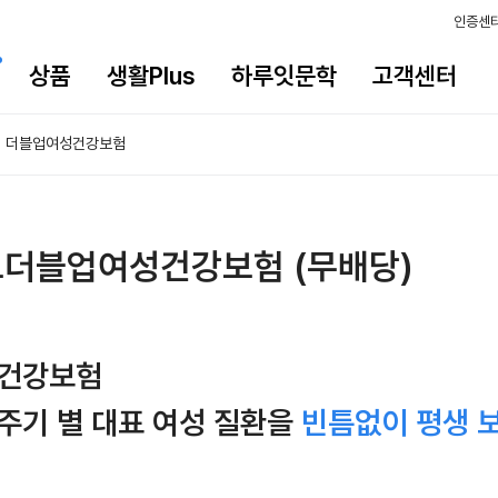
인증센
상품
생활Plus
하루잇문학
고객센터
더블업여성건강보험
더블업여성건강보험 (무배당)
건강보험
주기 별 대표 여성 질환을
빈틈없이 평생 