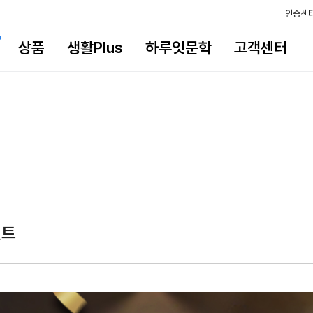
인증센
상품
생활Plus
하루잇문학
고객센터
벤트