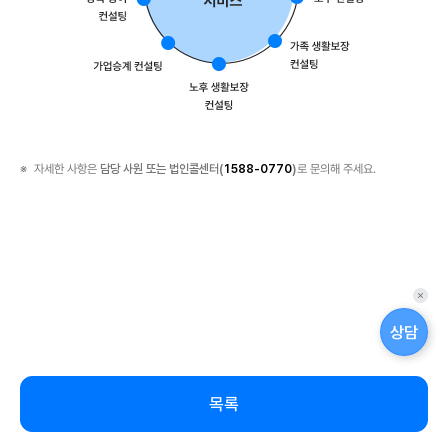
비
스
금
융
컨
설
팅
부
자세한 사항은
담당 사원 또는 법인콜센터(
1588-0770
)
로 문의해 주세요.
동
산
컨
설
팅
세
퀵
무
메
컨
상담
뉴
설
닫
팅
기
노
목록
무
컨