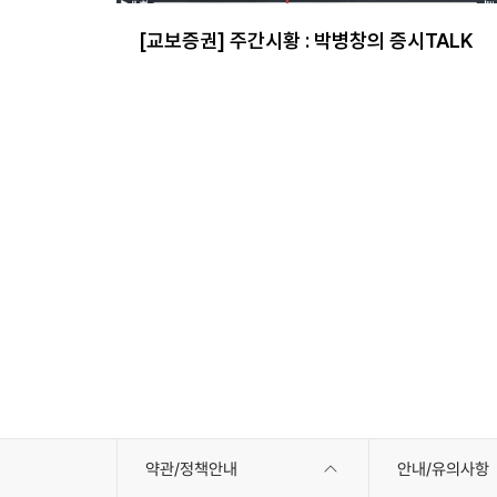
[교보증권] 주간시황 : 박병창의 증시TALK
약관/정책안내
안내/유의사항