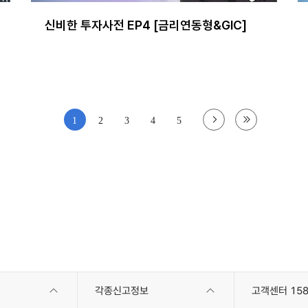
신비한 투자사전 EP4 [금리연동형&GIC]
1
2
3
4
5
각종신고정보
고객센터 158