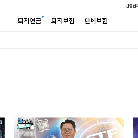
인증센
퇴직연금
퇴직보험
단체보험