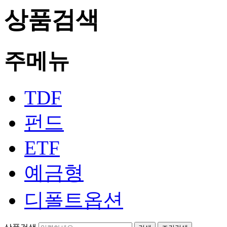
상품검색
주메뉴
TDF
펀드
ETF
예금형
디폴트옵션