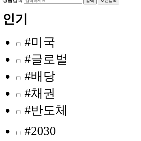
상품검색
검색
조건검색
인기
#미국
#글로벌
#배당
#채권
#반도체
#2030