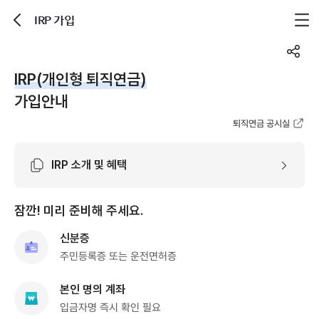
IRP 가입
뒤로가기
공
유
IRP(개인형 퇴직연금)
하
가입안내
기
퇴직연금 공시실
IRP 소개 및 혜택
잠깐! 미리 준비해 주세요.
신분증
주민등록증 또는 운전면허증
본인 명의 계좌
입금자명 즉시 확인 필요