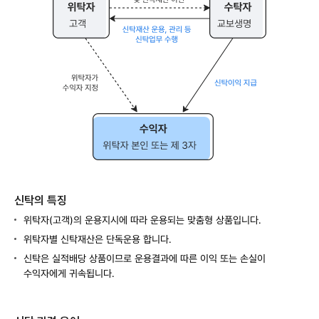
탁
자
고
객
이
수
탁
자
교
보
생
명
에
신탁의 특징
게
신
위탁자(고객)의 운용지시에 따라 운용되는 맞춤형 상품입니다.
탁
위탁자별 신탁재산은 단독운용 합니다.
계
신탁은 실적배당 상품이므로 운용결과에 따른 이익 또는 손실이
약
수익자에게 귀속됩니다.
체
결
(