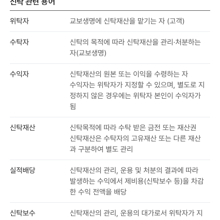
신탁 관련 용어
운
용
위탁자
교보생명에 신탁재산을 맡기는 자 (고객)
방
법
수탁자
신탁의 목적에 따라 신탁재산을 관리·처분하는
지
자(교보생명)
시
)
수익자
신탁재산의 원본 또는 이익을 수령하는 자
및
신
수익자는 위탁자가 지정할 수 있으며, 별도로 지
탁
정하지 않은 경우에는 위탁자 본인이 수익자가
재
됨
산
이
신탁재산
신탁목적에 따라 수탁 받은 금전 또는 재산권
전
신탁재산은 수탁자의 고유재산 또는 다른 재산
위
과 구분하여 별도 관리
탁
자
실적배당
신탁재산의 관리, 운용 및 처분의 결과에 따라
고
발생하는 수익에서 제비용(신탁보수 등)을 차감
객
한 수익 전액을 배당
이
수
신탁보수
신탁재산의 관리, 운용의 대가로서 위탁자가 지
익