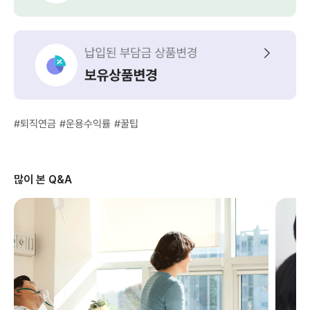
#퇴직연금
#운용수익률
#꿀팁
많이 본 Q&A