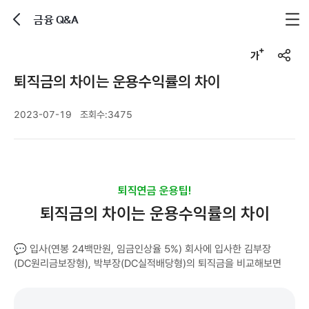
금융 Q&A
뒤로가기
글자크기 조정하기
공유하기
퇴직금의 차이는 운용수익률의 차이
2023-07-19
조회수:
3475
퇴직연금 운용팁!
퇴직금의 차이는 운용수익률의 차이
💬 입사(연봉 24백만원, 임금인상율 5%) 회사에 입사한 김부장
(DC원리금보장형), 박부장(DC실적배당형)의 퇴직금을 비교해보면