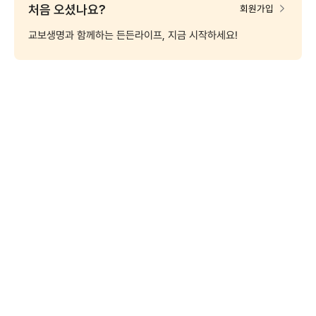
처음 오셨나요?
회원가입
교보생명과 함께하는 든든라이프, 지금 시작하세요!
MY교보
보험금
대출
나의
(계약조회)
청구
신청
퇴직연금
보험료
변액보험
펀드
신탁
납입
펀드변경
신규가입
신규가입
신용대출 간편조회
한도·금리 알아보기
정지