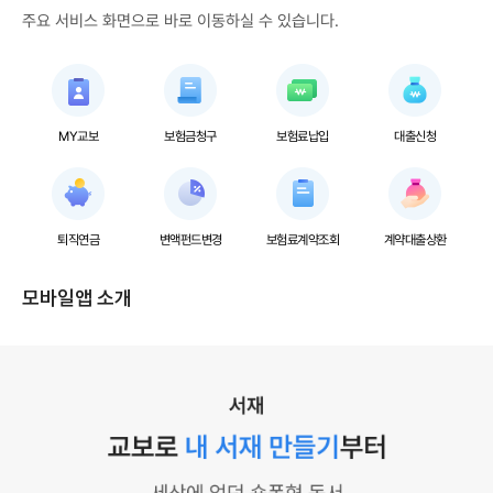
N
a
주요 서비스 화면으로 바로 이동하실 수 있습니다.
G
d
o
o
o
n
g
t
l
h
e
e
P
A
MY교보
보험금청구
보험료납입
대출신청
l
p
a
p
y
S
t
o
r
퇴직연금
변액펀드변경
보험료계약조회
계약대출상환
e
모바일앱 소개