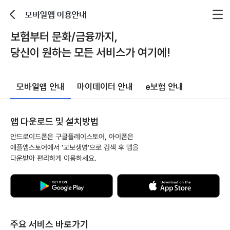
모바일앱 이용안내
뒤로가기
보험부터 문화/금융까지,
당신이 원하는 모든 서비스가 여기에!
모바일앱 안내
마이데이터 안내
e보험 안내
앱 다운로드 및 설치방법
안드로이드폰은 구글플레이스토어, 아이폰은
애플앱스토어에서 '교보생명'으로 검색 후 앱을
다운받아 편리하게 이용하세요.
G
D
E
o
T
w
I
n
T
l
주요 서비스 바로가기
O
o