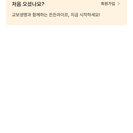
처음 오셨나요?
회원가입
교보생명과 함께하는 든든라이프, 지금 시작하세요!
MY교보
보험금
대출
나의
(계약조회)
청구
신청
퇴직연금
보험료
변액보험
펀드
신탁
납입
펀드변경
신규가입
신규가입
보험계약대출 간편조회
한도·금리 알아보기
정지