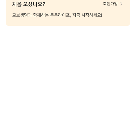
처음 오셨나요?
회원가입
교보생명과 함께하는 든든라이프, 지금 시작하세요!
MY교보
보험금
대출
나의
(계약조회)
청구
신청
퇴직연금
보험료
변액보험
펀드
신탁
납입
펀드변경
신규가입
신규가입
보험계약대출 간편조회
한도·금리 알아보기
정지