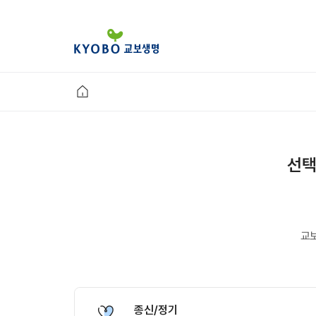
선택
교
종신/정기