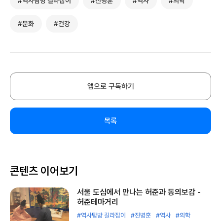
#역사탐방 길라잡이
#진병훈
#역사
#의학
#문화
#건강
앱으로 구독하기
목록
콘텐츠 이어보기
서울 도심에서 만나는 허준과 동의보감 -
허준테마거리
#역사탐방 길라잡이
#진병훈
#역사
#의학