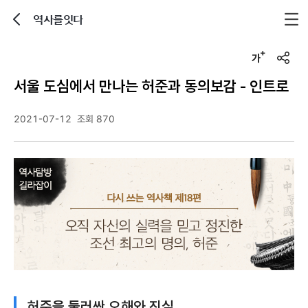
역사를잇다
뒤로가기
글자크기 조정하기
u
r
서울 도심에서 만나는 허준과 동의보감 - 인트로
l
복
사
2021-07-12
조회 870
허준을 둘러싼 오해와 진실