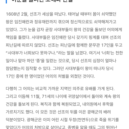
1608년 2월, 선조가 세상을 떠났다. 태어날 때부터 몸이 쇠약했던
왕은 임진왜란과 정유재란까지 겪으며 정신적으로도 쇠약해져가고
있었다. 그가 눈을 감자 곧장 사대부들이 왕의 건강을 돌보던 어의에게
책임을 돌렸다. 사대부들은 임진왜란 당시 갖가지 핑계를 대며 선조의
피난길에 따르지 않았다. 선조는 피난길에 함께한 문무관 17인을 두고
“사대부가 너희보다 못하구나.”라는 말을 남겼다. 여기서 ‘너희’는 천한
일이나 맡아 하던 ‘종’을 일컫는 것으로, 당시 선조의 심정이 얼마나
참담했는지 짐작할 수 있다. 그러던 사대부들이 왕이 떠나자 당시
17인 중에 한 명이었던 어의의 처벌을 외쳤던 것이다.
다행히 그 어의는 비교적 가까운 지역인 의주로 유배를 가게 된다.
그리고 이듬해 11월, 71세의 나이에 귀양살이에서 돌아와 계속 왕의
건강을 돌보게 된다. 복직과 함께 복원되었고, 내의원에서 후학을
가르치기도 했다. 이 모든 것은 선조의 뒤를 이은 광해군의 배려
덕분이었다. 광해군은 이미 어린 시절 두창(천연두)으로 죽을 위기를
맞았다가 어의의 처방으로 살아났고, 중병을 앓을 때도 그의 뛰어난