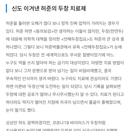
신도 이겨낸 허준의 두창 치료제
허준을 둘러싼 오해가 많다 보니 정작 진짜 업적이 가려지는 경우가
있다. 허준 하면 <동의보감>만 생각하는 이들이 많지만, 두창(천연두)
에 대응해 의학적 대책을 정리한 <언해두창집요>도 허준의 큰 성과 중
하나였다. 그렇다 보니 허준박물관에서 유독 <언해두창집요>가 눈에
띄었다. 당시 두창은 전 세계적으로도 무서운 질병이었기에 어느
누구도 약을 쓰지 말아야 하는 금기의 대상이었다. 마땅한 치료 방법이
없다 보니 그저 운명으로 받아 넘기는 일이 비일비재했고, 결국
무속적인 인식까지 생겨 버렸다. 누구라도 치료에 관심이라도 가졌다
하면 이른바 ‘두창신’에 도전하는 일이 되었다. 당시 기록을 살펴보면
두창에 대한 공포가 얼마나 무시무시했는지 알 수 있다. 치료가 된다고
하더라도 딱지가 떨어진 지점에 자국이 남으면서 몰골이 흉해졌으며,
눈이 멀기도 했다.
상상만 하도 끔찍하겠지만, 코로나19 바이러스가 두창처럼
치사율까지 높았다면 어땠을까? 두창은 이미 삼국시대부터 유행한