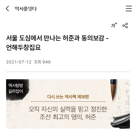
역사를잇다
뒤로가기
글자크기 조정하기
u
r
서울 도심에서 만나는 허준과 동의보감 -
l
복
언해두창집요
사
2021-07-12
조회 949