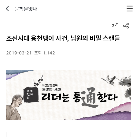
문학을잇다
뒤로가기
글자크기 조정하기
u
r
조선시대 용천뱅이 사건, 남원의 비밀 스캔들
l
복
사
2019-03-21
조회 1,142