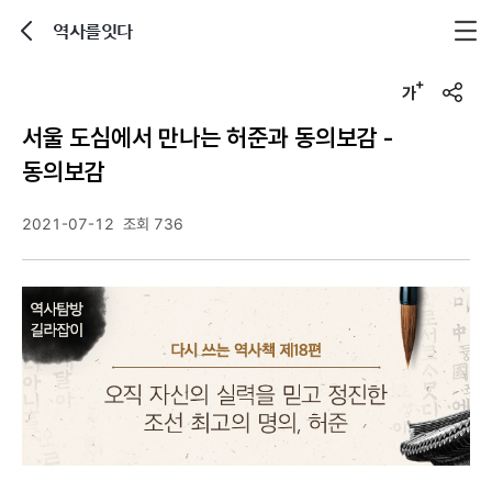
역사를잇다
뒤로가기
글자크기 조정하기
u
r
서울 도심에서 만나는 허준과 동의보감 -
l
복
동의보감
사
2021-07-12
조회 736