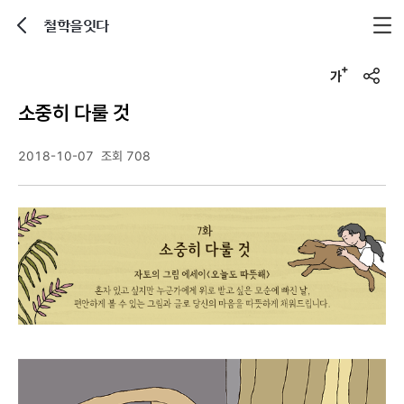
철학을잇다
뒤로가기
글자크기 조정하기
u
r
소중히 다룰 것
l
복
사
2018-10-07
조회 708