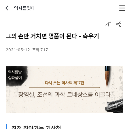
역사를잇다
뒤로가기
글자크기 조정하기
u
r
그의 손만 거치면 명품이 된다 - 측우기
l
복
사
2021-05-12
조회 717
직접 찾아가는 기상청