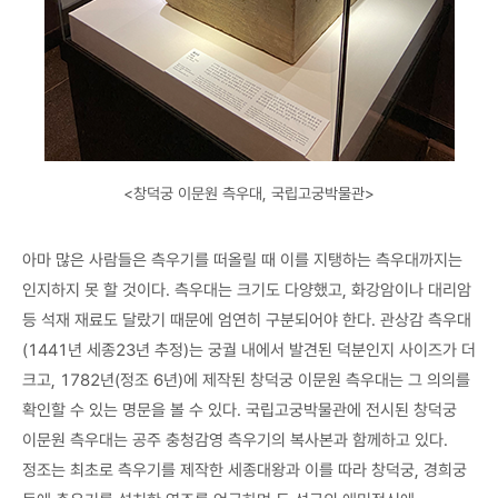
<창덕궁 이문원 측우대, 국립고궁박물관>
아마 많은 사람들은 측우기를 떠올릴 때 이를 지탱하는 측우대까지는
인지하지 못 할 것이다. 측우대는 크기도 다양했고, 화강암이나 대리암
등 석재 재료도 달랐기 때문에 엄연히 구분되어야 한다. 관상감 측우대
(1441년 세종23년 추정)는 궁궐 내에서 발견된 덕분인지 사이즈가 더
크고, 1782년(정조 6년)에 제작된 창덕궁 이문원 측우대는 그 의의를
확인할 수 있는 명문을 볼 수 있다. 국립고궁박물관에 전시된 창덕궁
이문원 측우대는 공주 충청감영 측우기의 복사본과 함께하고 있다.
정조는 최초로 측우기를 제작한 세종대왕과 이를 따라 창덕궁, 경희궁