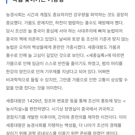
농경사회는 시간과 계절도 중요하지만 강우량을 파악하는 것도 굉장히
중요했다. 가뭄도 문제지만, 하천이 범람하는 홍수도 예방해야 했다.
당시 조선은 늘 중국이 중심에 서야 하는 사대주의에 빠져 농법마저
중국의 책에 의존하고 있었다. 날씨와 토양 등 조선의 기준과 맞지 않는
농법은 오히려 백성들에게 혼란만 가중시켰다. 세종대왕도 가뭄과
홍수로 인해 늘 고심이 깊었던 것으로 보인다. <세종실록>에 따르면
가뭄으로 인해 임금이 스스로 반찬을 줄이기도 하였고, 범의 머리를
한강의 양진으로 던져 기우제를 지냈다고 되어 있다. 어쩌면
비과학적으로 들릴 수 있지만, 그만큼 가뭄으로 인한 고통이 상상할 수
없을 만큼 컸다는 것을 의미한다.
세종대왕은 1429년, 정초와 변효문 등을 통해 조선의 풍토에 맞는 <
농사직설>을 편찬하였다. 시기상 장영실이 중국에서 귀국하고
경점지기를 개발한 이후이며, 간의와 혼천의를 제작한 이전이다. 이미
세종대왕은 농경사회를 지탱하는 백성들, 더 나아가 조선의 경제를
살리기 위해 과학 르네상스를 이끌기 위한 준비를 마쳤던 셈이다.