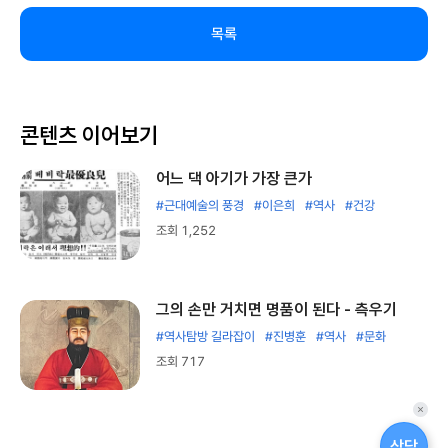
목록
콘텐츠 이어보기
어느 댁 아기가 가장 큰가
#근대예술의 풍경
#이은희
#역사
#건강
조회 1,252
그의 손만 거치면 명품이 된다 - 측우기
#역사탐방 길라잡이
#진병훈
#역사
#문화
조회 717
퀵
메
상담