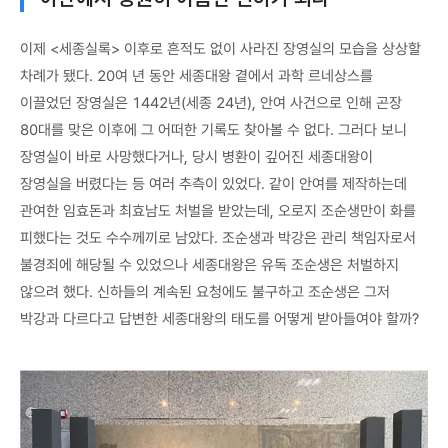
이제 <세종실록> 이후로 흔적도 없이 사라진 장영실의 모습을 상상할
차례가 됐다. 20여 년 동안 세종대왕 곁에서 과학 르네상스를
이끌었던 장영실은 1442년(세종 24년), 안여 사건으로 인해 곤장
80대를 맞은 이후에 그 어떠한 기록도 찾아볼 수 없다. 그러다 보니
장영실이 바로 사망했다거나, 당시 병환이 깊어진 세종대왕이
장영실을 버렸다는 등 여러 추측이 있었다. 같이 안여를 제작하는데
관여한 임효돈과 최효남도 처벌을 받았는데, 오로지 조순생만이 화를
피했다는 것도 수수께끼로 남았다. 조순생과 박강은 관리 책임자로서
불경죄에 해당될 수 있었으나 세종대왕은 유독 조순생은 처벌하지
않으려 했다. 신하들의 계속된 요청에도 불구하고 조순생은 그저
박강과 다르다고 답변한 세종대왕의 태도를 어떻게 받아들여야 할까?