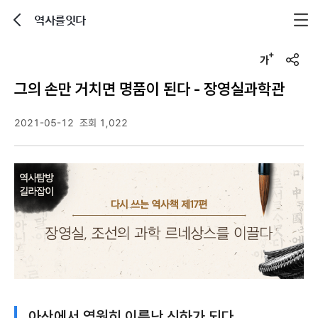
역사를잇다
뒤로가기
글자크기 조정하기
u
r
그의 손만 거치면 명품이 된다 - 장영실과학관
l
복
사
2021-05-12
조회 1,022
아산에서 영원히 이름난 신하가 되다