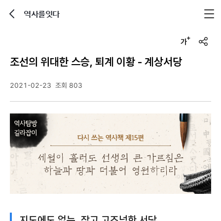
역사를잇다
뒤로가기
글자크기 조정하기
u
r
조선의 위대한 스승, 퇴계 이황 - 계상서당
l
복
사
2021-02-23
조회 803
지도에도 없는, 작고 고즈넉한 서당