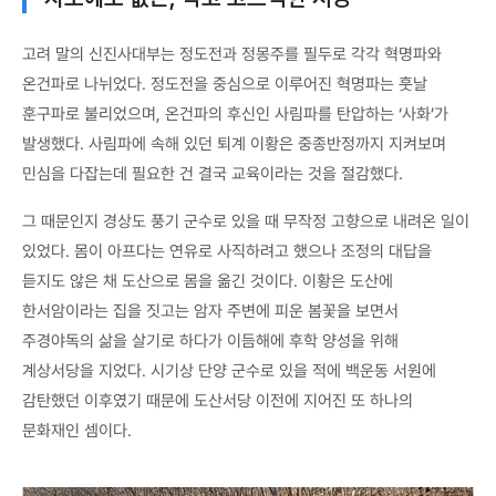
고려 말의 신진사대부는 정도전과 정몽주를 필두로 각각 혁명파와
온건파로 나뉘었다. 정도전을 중심으로 이루어진 혁명파는 훗날
훈구파로 불리었으며, 온건파의 후신인 사림파를 탄압하는 ‘사화’가
발생했다. 사림파에 속해 있던 퇴계 이황은 중종반정까지 지켜보며
민심을 다잡는데 필요한 건 결국 교육이라는 것을 절감했다.
그 때문인지 경상도 풍기 군수로 있을 때 무작정 고향으로 내려온 일이
있었다. 몸이 아프다는 연유로 사직하려고 했으나 조정의 대답을
듣지도 않은 채 도산으로 몸을 옮긴 것이다. 이황은 도산에
한서암이라는 집을 짓고는 암자 주변에 피운 봄꽃을 보면서
주경야독의 삶을 살기로 하다가 이듬해에 후학 양성을 위해
계상서당을 지었다. 시기상 단양 군수로 있을 적에 백운동 서원에
감탄했던 이후였기 때문에 도산서당 이전에 지어진 또 하나의
문화재인 셈이다.