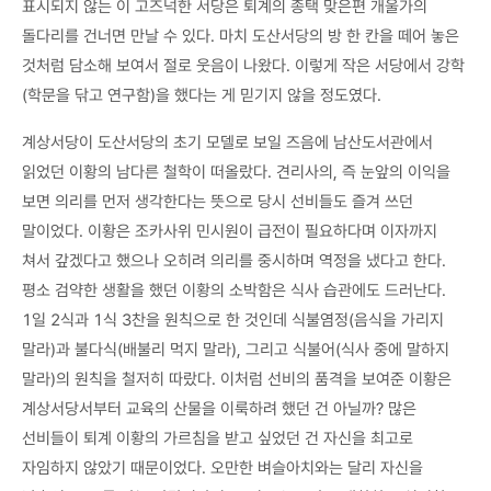
표시되지 않는 이 고즈넉한 서당은 퇴계의 종택 맞은편 개울가의
돌다리를 건너면 만날 수 있다. 마치 도산서당의 방 한 칸을 떼어 놓은
것처럼 담소해 보여서 절로 웃음이 나왔다. 이렇게 작은 서당에서 강학
(학문을 닦고 연구함)을 했다는 게 믿기지 않을 정도였다.
계상서당이 도산서당의 초기 모델로 보일 즈음에 남산도서관에서
읽었던 이황의 남다른 철학이 떠올랐다. 견리사의, 즉 눈앞의 이익을
보면 의리를 먼저 생각한다는 뜻으로 당시 선비들도 즐겨 쓰던
말이었다. 이황은 조카사위 민시원이 급전이 필요하다며 이자까지
쳐서 갚겠다고 했으나 오히려 의리를 중시하며 역정을 냈다고 한다.
평소 검약한 생활을 했던 이황의 소박함은 식사 습관에도 드러난다.
1일 2식과 1식 3찬을 원칙으로 한 것인데 식불염정(음식을 가리지
말라)과 불다식(배불리 먹지 말라), 그리고 식불어(식사 중에 말하지
말라)의 원칙을 철저히 따랐다. 이처럼 선비의 품격을 보여준 이황은
계상서당서부터 교육의 산물을 이룩하려 했던 건 아닐까? 많은
선비들이 퇴계 이황의 가르침을 받고 싶었던 건 자신을 최고로
자임하지 않았기 때문이었다. 오만한 벼슬아치와는 달리 자신을