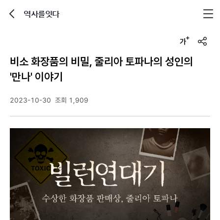
역사를잇다
뒤로가기
글자크기 조정하기
u
r
비소 화장품의 비밀, 줄리아 토파나의 성인의
l
복
'만나' 이야기
사
2023-10-30
조회 1,909