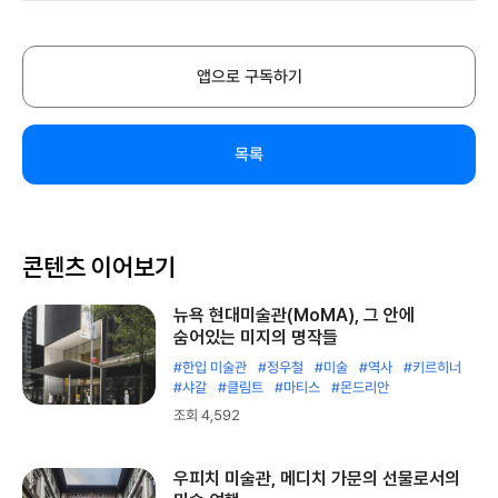
앱으로 구독하기
목록
콘텐츠 이어보기
뉴욕 현대미술관(MoMA), 그 안에
숨어있는 미지의 명작들
#한입 미술관
#정우철
#미술
#역사
#키르히너
#샤갈
#클림트
#마티스
#몬드리안
조회 4,592
우피치 미술관, 메디치 가문의 선물로서의