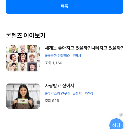
목록
콘텐츠 이어보기
세계는 좋아지고 있을까? 나빠지고 있을까?
#궁금한 인문학Q
#역사
조회 1,160
사랑받고 싶어서
#장담소의 연구실
#철학
#건강
조회 926
퀵
메
상담
뉴