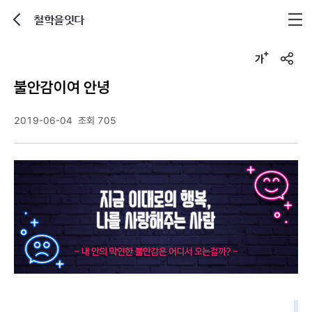
철학을잇다
뒤로가기
글자크기 조정하기
u
r
불안감이여 안녕
l
복
사
2019-06-04
조회 705