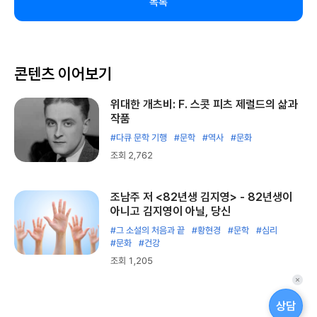
목록
콘텐츠 이어보기
위대한 개츠비: F. 스콧 피츠 제럴드의 삶과
작품
#다큐 문학 기행
#문학
#역사
#문화
조회 2,762
조남주 저 <82년생 김지영> - 82년생이
아니고 김지영이 아닐, 당신
#그 소설의 처음과 끝
#황현경
#문학
#심리
#문화
#건강
조회 1,205
퀵
메
상담
뉴