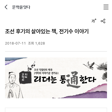
문학을잇다
뒤로가기
글자크기 조정하기
u
r
조선 후기의 살아있는 책, 전기수 이야기
l
복
사
2018-07-11
조회 1,628