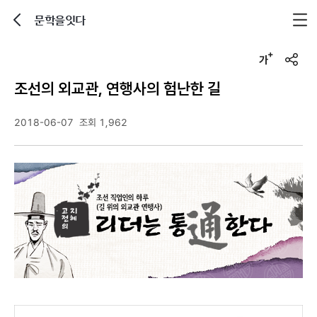
문학을잇다
뒤로가기
글자크기 조정하기
u
r
조선의 외교관, 연행사의 험난한 길
l
복
사
2018-06-07
조회 1,962