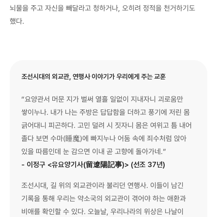
뇌물을 주고 자신을 빼달라고 청하거나, 오히려 정적을 천거하기도
했다.
조선시대의 외교관, 연행사 이야기가 우리에게 주는 교훈
“요양관서 머문 지가 벌써 열흘 일없이 지내자니 괴로움만
쌓이누나. 내가 나는 주방은 답답함을 더하고 풍기에 저린 몸
긁어대니 피곤하다. 고민 덜려 시 짓자니 몸은 여위고 틈 내어
졸다 보면 수마(睡魔)에 빠지누나 어둠 속에 죄수처럼 앉아
있을 따름인데 눈 감으면 이내 곧 고향에 돌아가네.”
- 이정구 <유요양기사(留遼陽記事)> (선조 37년)
조선시대, 길 위의 외교관이라 불리던 연행사. 이들이 남긴
기록을 통해 우리는 약소국의 외교관이 겪어야 하는 애환과
비애를 확인할 수 있다. 오늘날, 우리나라의 위상은 나날이