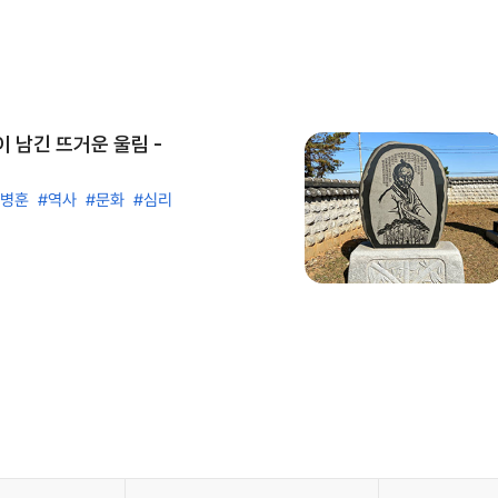
 남긴 뜨거운 울림 -
진병훈
#역사
#문화
#심리