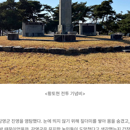
<황토현 전투 기념비>
영군 진영을 염탐했다. 눈에 띄지 않기 위해 짚더미를 쌓아 몸을 숨겼고,
 밤 때문이었을까. 감영군은 무지한 농민들이 도망쳤다고 생각했는지 갑