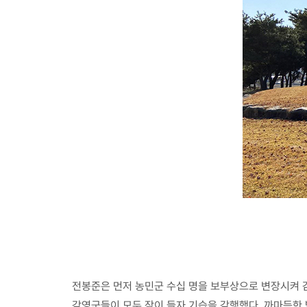
전봉준은 먼저 농민군 수십 명을 보부상으로 변장시켜 감
감영군들이 모두 잠이 들자 기습을 감행했다. 까마득한