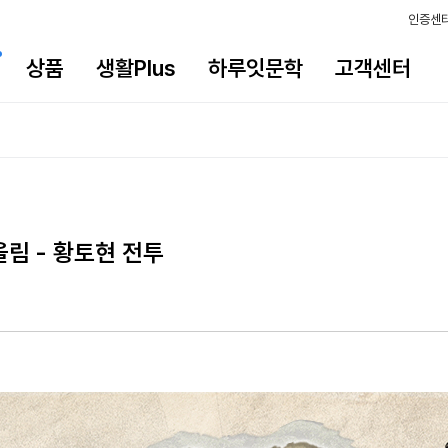
인증센
상품
생활Plus
하루잇문학
고객센터
울림 - 황토현 전투