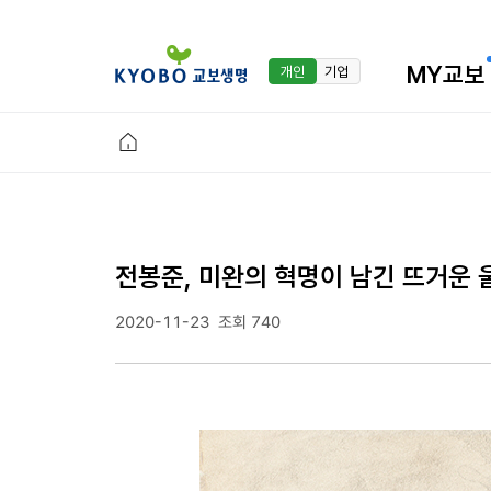
MY교보
개인
기업
전봉준, 미완의 혁명이 남긴 뜨거운 
2020-11-23
조회 740