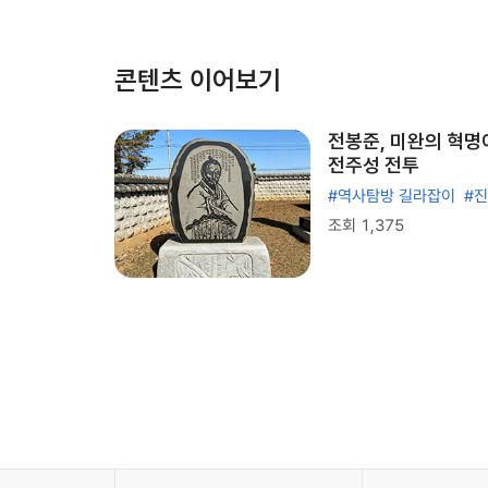
콘텐츠 이어보기
전봉준, 미완의 혁명이
전주성 전투
#역사탐방 길라잡이
#
조회 1,375