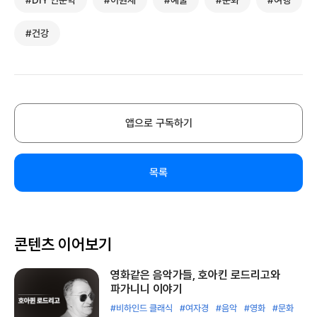
#DIY 인문학
#이원재
#예술
#문화
#여행
#건강
앱으로 구독하기
목록
콘텐츠 이어보기
영화같은 음악가들, 호아킨 로드리고와
파가니니 이야기
#비하인드 클래식
#여자경
#음악
#영화
#문화