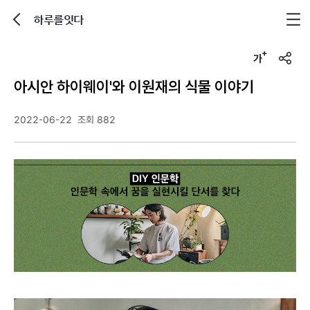
하루를잇다
뒤로가기
글자크기 조정하기
u
r
아시안 하이웨이'와 이원재의 식물 이야기
l
복
사
2022-06-22
조회 882